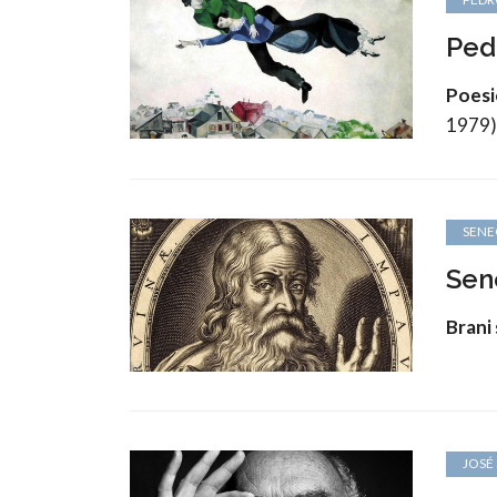
Ped
Poesi
1979)
SENE
Sene
Brani 
JOSÉ