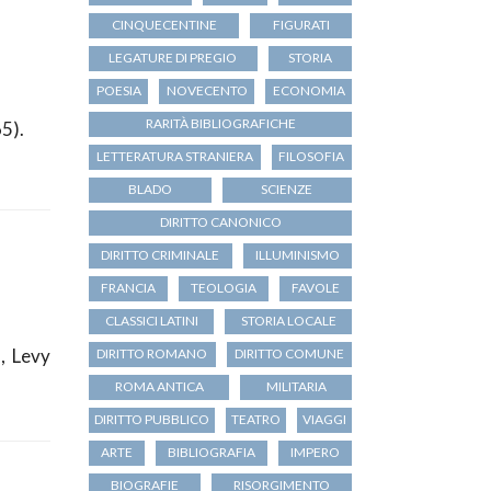
CINQUECENTINE
FIGURATI
LEGATURE DI PREGIO
STORIA
POESIA
NOVECENTO
ECONOMIA
RARITÀ BIBLIOGRAFICHE
65).
LETTERATURA STRANIERA
FILOSOFIA
BLADO
SCIENZE
DIRITTO CANONICO
DIRITTO CRIMINALE
ILLUMINISMO
FRANCIA
TEOLOGIA
FAVOLE
CLASSICI LATINI
STORIA LOCALE
, Levy
DIRITTO ROMANO
DIRITTO COMUNE
ROMA ANTICA
MILITARIA
DIRITTO PUBBLICO
TEATRO
VIAGGI
ARTE
BIBLIOGRAFIA
IMPERO
BIOGRAFIE
RISORGIMENTO