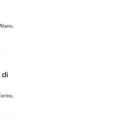
ilano,
 di
orino,