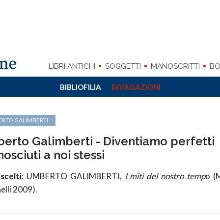
LIBRI ANTICHI
SOGGETTI
MANOSCRITTI
BO
BIBLIOFILIA
DIVAGAZIONI
RTO GALIMBERTI
erto Galimberti - Diventiamo perfetti
osciuti a noi stessi
scelti
: UMBERTO GALIMBERTI,
I miti del nostro temp
o (
nelli 2009).