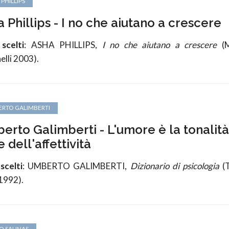
PHILLIPS
 Phillips - I no che aiutano a crescere
 scelti
: ASHA PHILLIPS,
I no che aiutano a crescere
(M
nelli 2003).
RTO GALIMBERTI
erto Galimberti - L'umore è la tonalità
 dell'affettività
scelti
: UMBERTO GALIMBERTI,
Dizionario di psicologia
(T
1992).
O SALINAS