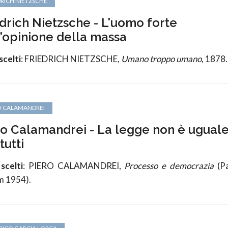
DRICH NIETZSCHE
edrich Nietzsche - L'uomo forte
l'opinione della massa
scelti
: FRIEDRICH NIETZSCHE,
Umano troppo umano
, 1878.
O CALAMANDREI
ro Calamandrei - La legge non è ugual
tutti
scelti
: PIERO CALAMANDREI,
Processo e democrazia
(Pa
 1954).