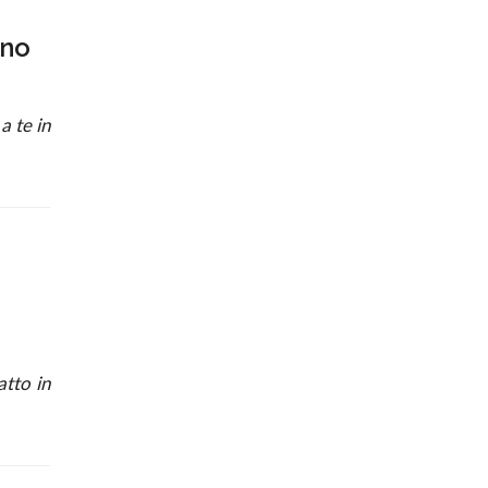
ino
a te in
tto in