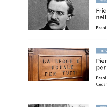
FRIE
Fri
nel
Brani 
PIER
Pie
per 
Brani 
Cedam