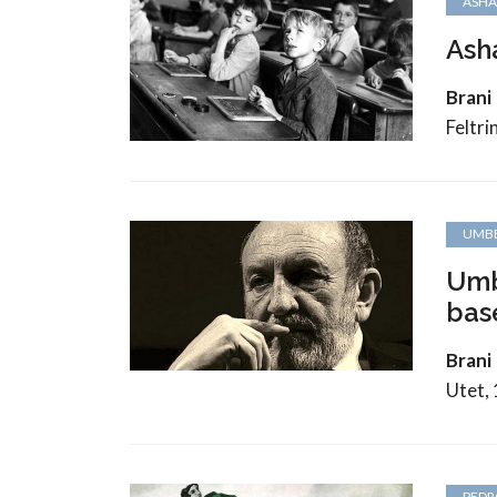
ASHA 
Asha
Brani
Feltri
UMBE
Umb
base
Brani 
Utet, 
PEDR