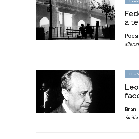
FEDE
Fed
a te
Poesi
silenz
LEON
Leo
fac
Brani 
Sicilia