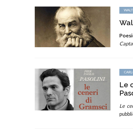
WALT
Wal
Poesi
Capta
CARL
Le 
Paso
Le ce
pubbli