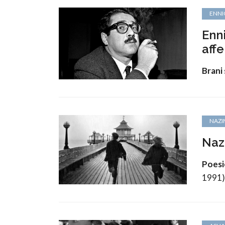
ENNI
Enn
aff
Brani 
NAZI
Naz
Poesi
1991)