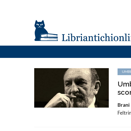
UMBE
Umb
scon
Brani 
Feltri