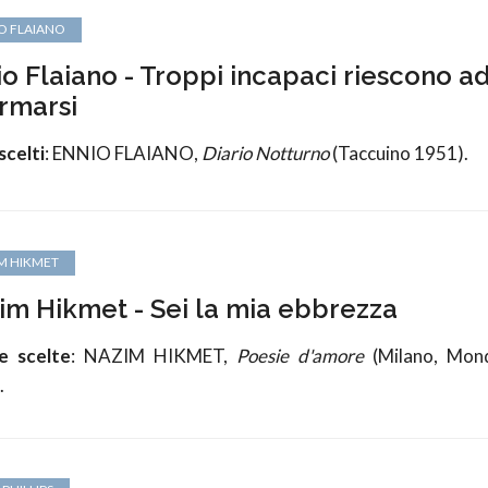
O FLAIANO
io Flaiano - Troppi incapaci riescono a
ermarsi
scelti
: ENNIO FLAIANO,
Diario Notturno
(Taccuino 1951).
M HIKMET
im Hikmet - Sei la mia ebbrezza
e scelte
: NAZIM HIKMET,
Poesie d'amore
(Milano, Mon
.