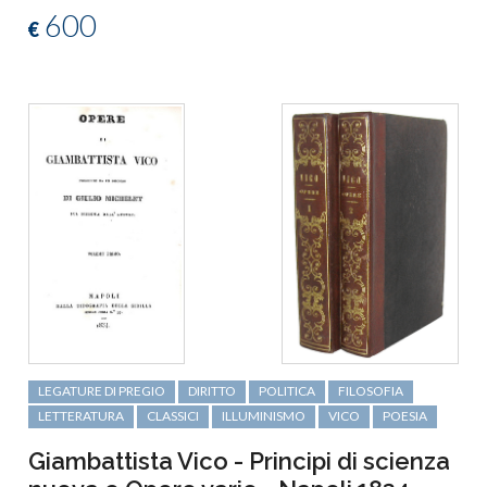
600
€
LEGATURE DI PREGIO
DIRITTO
POLITICA
FILOSOFIA
LETTERATURA
CLASSICI
ILLUMINISMO
VICO
POESIA
Giambattista Vico - Principi di scienza