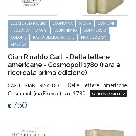
LEGATURE DI PREGIO
ECONOMIA
STORIA
COSTUMI
FILOSOFIA
VIAGGI
ILLUMINISMO
COMMERCIO
COLONIE
RARITÀ BIBLIOGRAFICHE
PRIME EDIZIONI
AMERICA
Gian Rinaldo Carli - Delle lettere
americane - Cosmopoli 1780 (rara e
ricercata prima edizione)
Delle lettere americane.
CARLI GIAN RINALDO.
Cosmopoli (ma Firenze), s.n., 1780
SCHEDA COMPLETA
750
€