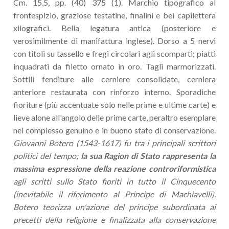
Cm. 15,5, pp. (40) 375 (1). Marchio tipografico al
frontespizio, graziose testatine, finalini e bei capilettera
xilografici. Bella legatura antica (posteriore e
verosimilmente di manifattura inglese). Dorso a 5 nervi
con titoli su tassello e fregi circolari agli scomparti; piatti
inquadrati da filetto ornato in oro. Tagli marmorizzati.
Sottili fenditure alle cerniere consolidate, cerniera
anteriore restaurata con rinforzo interno. Sporadiche
fioriture (più accentuate solo nelle prime e ultime carte) e
lieve alone all'angolo delle prime carte, peraltro esemplare
nel complesso genuino e in buono stato di conservazione.
Giovanni Botero (1543-1617) fu tra i principali scrittori
politici del tempo;
la sua Ragion di Stato rappresenta la
massima espressione della reazione controriformistica
agli scritti sullo Stato fioriti in tutto il Cinquecento
(inevitabile il riferimento al Principe di Machiavelli).
Botero teorizza un'azione del principe subordinata ai
precetti della religione e finalizzata alla conservazione