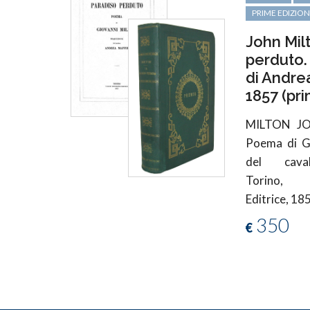
PRIME EDIZION
John Milt
perduto.
di Andrea
1857 (pr
MILTON J
Poema di Gi
del cava
Torino, 
Editrice, 18
350
€