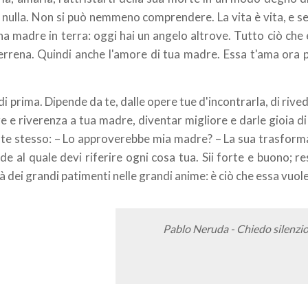
 nulla. Non si può nemmeno comprendere. La vita è vita, e s
 una madre in terra: oggi hai un angelo altrove. Tutto ciò che
terrena. Quindi anche l'amore di tua madre. Essa t'ama ora 
 di prima. Dipende da te, dalle opere tue d'incontrarla, di rived
e e riverenza a tua madre, diventar migliore e darle gioia di
 a te stesso: – Lo approverebbe mia madre? – La sua trasfor
al quale devi riferire ogni cosa tua. Sii forte e buono; res
tà dei grandi patimenti nelle grandi anime: è ciò che essa vuole
Pablo Neruda - Chiedo silenzi