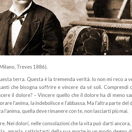
Milano, Treves 1886).
esta terra. Questa è la tremenda verità. Io non mi reco a v
 santi che bisogna soffrire e vincere da sé soli. Comprendi 
cere il dolore? – Vincere quello che il dolore ha di meno sa
orare l'anima, la indebolisce e l'abbassa. Ma l'altra parte del 
za l'anima, quella deve rimanere con te, non lasciarti più mai.
. Nei dolori, nelle consolazioni che la vita può darti ancora,
rla, amarla, rattristarti della sua morte in un modo degno di