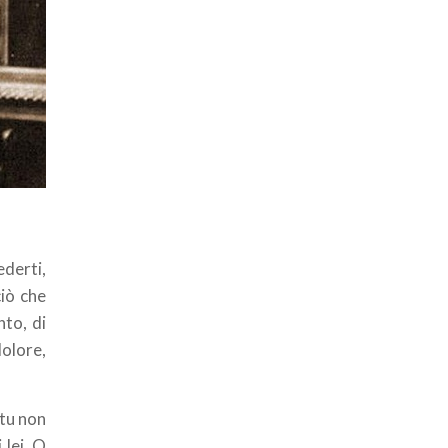
ederti,
ciò che
nto, di
dolore,
 tu non
 lei. O