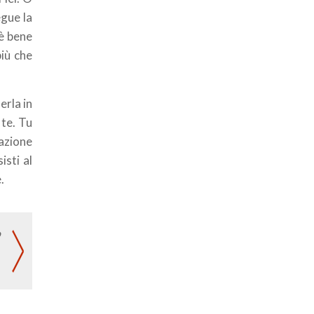
egue la
 è bene
più che
erla in
 te. Tu
mazione
isti al
.
o