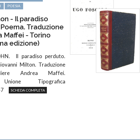
I
POESIA
on - Il paradiso
 Poema. Traduzione
 Maffei - Torino
ima edizione)
OHN.
Il paradiso perduto.
ovanni Milton. Traduzione
liere Andrea Maffei.
Unione Tipografica
57
SCHEDA COMPLETA