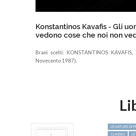
Konstantinos Kavafis - Gli uom
vedono cose che noi non ve
Brani scelti: KONSTANTINOS KAVAFIS, N
Novecento 1987).
Li
LEGATURE DI P
CLASSICI
LE