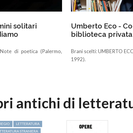
ini solitari
Umberto Eco - Com
diamo
biblioteca privata
ote di poetica (Palermo,
Brani scelti: UMBERTO ECO,
1992).
bri antichi di letterat
REGIO
LETTERATURA
TTERATURA STRANIERA