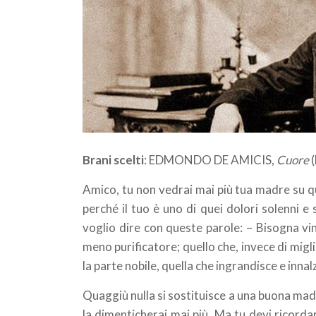
Brani scelti
: EDMONDO DE AMICIS,
Cuore
(
Amico, tu non vedrai mai più tua madre su qu
perché il tuo è uno di quei dolori solenni e
voglio dire con queste parole: – Bisogna vin
meno purificatore; quello che, invece di migli
la parte nobile, quella che ingrandisce e innal
Quaggiù nulla si sostituisce a una buona madre
la dimenticherai mai più. Ma tu devi ricorda