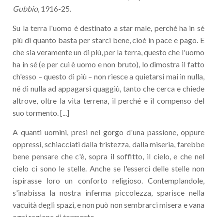
Gubbio
, 1916-25.
Su la terra l'uomo è destinato a star male, perché ha in sé
più di quanto basta per starci bene, cioè in pace e pago. E
che sia veramente un di più, per la terra, questo che l'uomo
ha in sé (e per cui è uomo e non bruto), lo dimostra il fatto
ch'esso – questo di più – non riesce a quietarsi mai in nulla,
né di nulla ad appagarsi quaggiù, tanto che cerca e chiede
altrove, oltre la vita terrena, il perché e il compenso del
suo tormento. [...]
A quanti uomini, presi nel gorgo d'una passione, oppure
oppressi, schiacciati dalla tristezza, dalla miseria, farebbe
bene pensare che c'è, sopra il soffitto, il cielo, e che nel
cielo ci sono le stelle. Anche se l'esserci delle stelle non
ispirasse loro un conforto religioso. Contemplandole,
s'inabissa la nostra inferma piccolezza, sparisce nella
vacuità degli spazi, e non può non sembrarci misera e vana
ogni ragione di tormento.