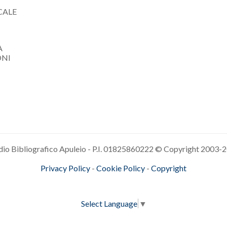
CALE
A
ONI
dio Bibliografico Apuleio - P.I. 01825860222 © Copyright 2003-
2
Privacy Policy
-
Cookie Policy
-
Copyright
Select Language
▼