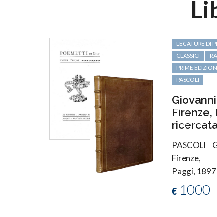
Li
LEGATURE DI P
CLASSICI
RA
PRIME EDIZION
PASCOLI
Giovanni
Firenze, 
ricercat
PASCOLI 
Firenze
Paggi, 1897
1000
€