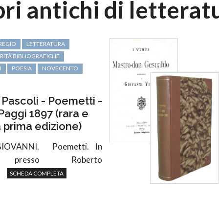
bri antichi di letterat
REGIO
LETTERATURA
RITÀ BIBLIOGRAFICHE
I
POESIA
NOVECENTO
 Pascoli - Poemetti -
Paggi 1897 (rara e
a prima edizione)
GIOVANNI.
Poemetti. In
, presso Roberto
SCHEDA COMPLETA