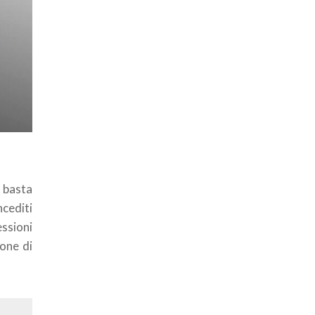
i basta
ncediti
essioni
ione di