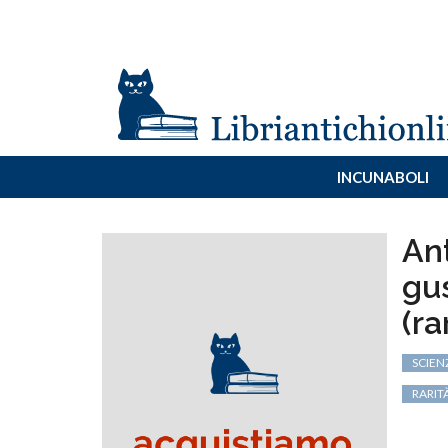
INCUNABOLI
Ant
gus
(ra
SCIEN
RARIT