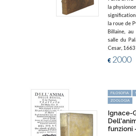
la physiono
significatio
la roue de P
Billaine, au
salle du Pa
Cesar, 1663
2000
€
FILOSOFIA
ZOOLOGIA
Ignace-G
Dell'ani
funzioni 