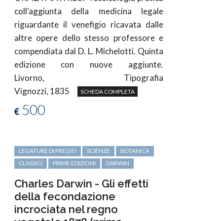
coll'aggiunta della medicina legale
riguardante il venefigio ricavata dalle
altre opere dello stesso professore e
compendiata dal D. L. Michelotti. Quinta
edizione con nuove aggiunte.
Livorno, Tipografia
Vignozzi, 1835
SCHEDA COMPLETA
500
€
LEGATURE DI PREGIO
SCIENZE
BOTANICA
CLASSICI
PRIME EDIZIONI
DARWIN
Charles Darwin - Gli effetti
della fecondazione
incrociata nel regno