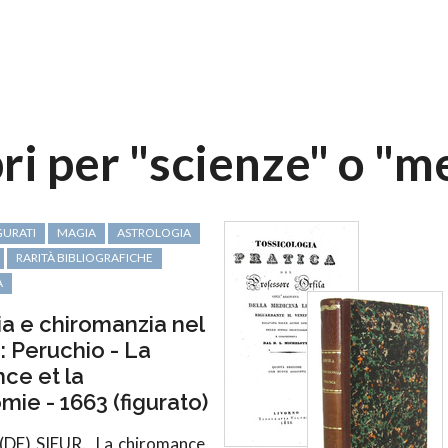
ibri per "scienze" o "m
GURATI
MAGIA
ASTROLOGIA
RARITÀ BIBLIOGRAFICHE
A
ia e chiromanzia nel
: Peruchio - La
ce et la
ie - 1663 (figurato)
DE) SIEUR.
La chiromance,