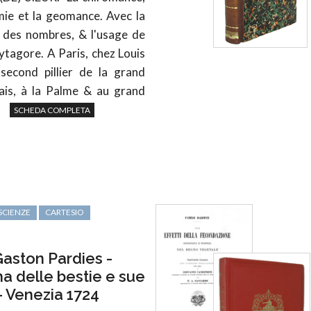
mie et la geomance. Avec la
n des nombres, & l'usage de
ytagore. A Paris, chez Louis
 second pillier de la grand
lais, à la Palme & au grand
SCHEDA COMPLETA
SCIENZE
CARTESIO
aston Pardies -
ma delle bestie e sue
- Venezia 1724