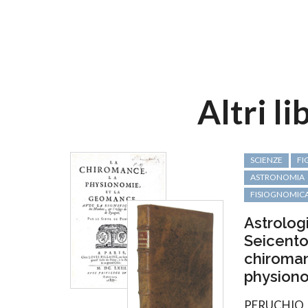
Altri l
SCIENZE
FI
ASTRONOMIA
FISIOGNOMIC
Astrolog
Seicento
chiroman
physionom
PERUCHIO (