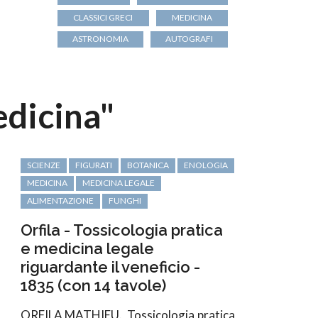
CLASSICI GRECI
MEDICINA
ASTRONOMIA
AUTOGRAFI
edicina"
SCIENZE
FIGURATI
BOTANICA
ENOLOGIA
MEDICINA
MEDICINA LEGALE
ALIMENTAZIONE
FUNGHI
Orfila - Tossicologia pratica
e medicina legale
riguardante il veneficio -
1835 (con 14 tavole)
ORFILA MATHIEU.
Tossicologia pratica