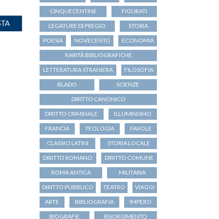
CINQUECENTINE
FIGURATI
LEGATURE DI PREGIO
STORIA
POESIA
NOVECENTO
ECONOMIA
RARITÀ BIBLIOGRAFICHE
LETTERATURA STRANIERA
FILOSOFIA
BLADO
SCIENZE
DIRITTO CANONICO
DIRITTO CRIMINALE
ILLUMINISMO
FRANCIA
TEOLOGIA
FAVOLE
CLASSICI LATINI
STORIA LOCALE
DIRITTO ROMANO
DIRITTO COMUNE
ROMA ANTICA
MILITARIA
DIRITTO PUBBLICO
TEATRO
VIAGGI
ARTE
BIBLIOGRAFIA
IMPERO
BIOGRAFIE
RISORGIMENTO