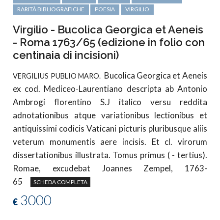
RARITÀ BIBLIOGRAFICHE
POESIA
VIRGILIO
Virgilio - Bucolica Georgica et Aeneis
- Roma 1763/65 (edizione in folio con
centinaia di incisioni)
Bucolica Georgica et Aeneis
VERGILIUS PUBLIO MARO.
ex cod. Mediceo-Laurentiano descripta ab Antonio
Ambrogi florentino S.J italico versu reddita
adnotationibus atque variationibus lectionibus et
antiquissimi codicis Vaticani picturis pluribusque aliis
veterum monumentis aere incisis. Et cl. virorum
dissertationibus illustrata. Tomus primus ( - tertius).
Romae, excudebat Joannes Zempel, 1763-
65
SCHEDA COMPLETA
3000
€