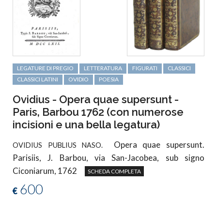
LEGATURE DI PREGIO
LETTERATURA
FIGURATI
CLASSICI
CLASSICI LATINI
OVIDIO
POESIA
Ovidius - Opera quae supersunt -
Paris, Barbou 1762 (con numerose
incisioni e una bella legatura)
Opera quae supersunt.
OVIDIUS PUBLIUS NASO.
Parisiis, J. Barbou, via San-Jacobea, sub signo
Ciconiarum, 1762
SCHEDA COMPLETA
600
€