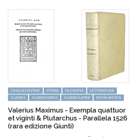
CINQUECENTINE
STORIA
FILOSOFIA
LETTERATURA
CLASSICI
CLASSICI GRECI
CLASSICI LATINI
ROMA ANTICA
Valerius Maximus - Exempla quattuor
et viginti & Plutarchus - Parallela 1526
(rara edizione Giunti)