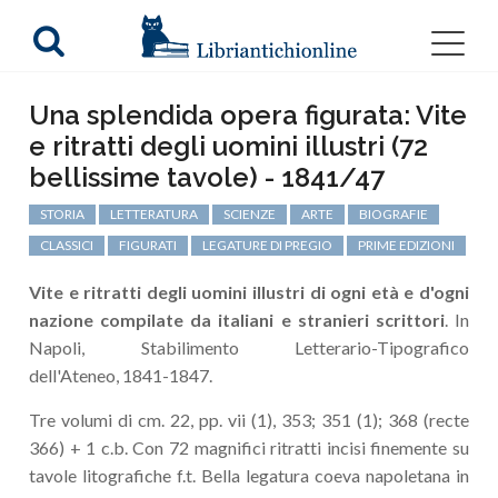
Una splendida opera figurata: Vite
e ritratti degli uomini illustri (72
bellissime tavole) - 1841/47
STORIA
LETTERATURA
SCIENZE
ARTE
BIOGRAFIE
CLASSICI
FIGURATI
LEGATURE DI PREGIO
PRIME EDIZIONI
Vite e ritratti degli uomini illustri di ogni età e d'ogni
nazione compilate da italiani e stranieri scrittori
. In
Napoli, Stabilimento Letterario-Tipografico
dell'Ateneo, 1841-1847.
Tre volumi di cm. 22, pp. vii (1), 353; 351 (1); 368 (recte
366) + 1 c.b. Con 72 magnifici ritratti incisi finemente su
tavole litografiche f.t. Bella legatura coeva napoletana in