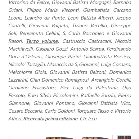
Vittorino da Feltre, Giovanni Batista Morgagni, Barnaba
Oriani, Filippo Maria Visconti, Giambatista Carcano
Leone, Leandro da Ponte, Leon Batista Alberti, Jacopo
Cantelli, Giovanni Volpato, Tiziano Vecellio, Giuseppe
Soli, Benvenuto Cellini, S, Carlo Borromeo e Giovanni
Rasori.
Terzo volume
: Castruccio Castracani, Niccolò
Machiavelli, Gasparo Gozzi, Antonio Scarpa, Ferdinando
Duca d'Orleans, Giuseppe Parini, Giambattista Borsieri,
Niccolo' Tartaglia, Masaccio da S, Giovanni, Luigi Cornaro,
Melchiorre Gioia, Giovanni Batista Belzoni, Domenico
Lazzarini, Gian Domenico Romagnosi, Arcangiolo Corelli,
Girolamo Fracastoro, Pier Luigi da Palestrina, Ugo
Foscolo, Enea Silvio Piccolomini, Raffaello Sanzio, Pietro
Giannone, Giovanni Pontano, Giovanni Battista Vico,
Cesare Beccaria, Carlo Goldoni, Torquato Tasso e Vittorio
Alfieri.
Ricercata prima edizione
. Cfr. Iccu
.