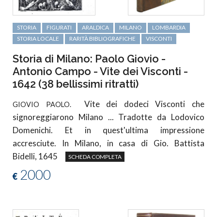
STORIA
FIGURATI
ARALDICA
MILANO
LOMBARDIA
STORIA LOCALE
RARITÀ BIBLIOGRAFICHE
VISCONTI
Storia di Milano: Paolo Giovio -
Antonio Campo - Vite dei Visconti -
1642 (38 bellissimi ritratti)
Vite dei dodeci Visconti che
GIOVIO PAOLO.
signoreggiarono Milano ... Tradotte da Lodovico
Domenichi. Et in quest'ultima impressione
accresciute. In Milano, in casa di Gio. Battista
Bidelli, 1645
SCHEDA COMPLETA
2000
€