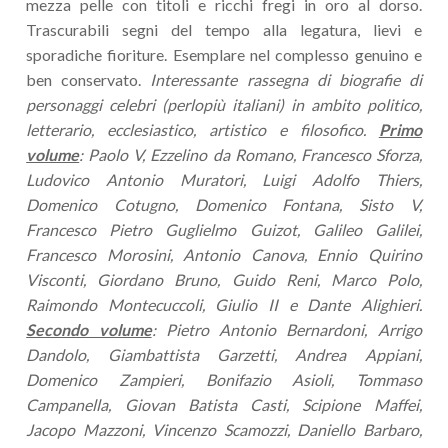
mezza pelle con titoli e ricchi fregi in oro al dorso.
Trascurabili segni del tempo alla legatura, lievi e
sporadiche fioriture. Esemplare nel complesso genuino e
ben conservato.
Interessante rassegna di biografie di
personaggi celebri (perlopiù italiani) in ambito politico,
letterario, ecclesiastico, artistico e filosofico.
Primo
volume
: Paolo V, Ezzelino da Romano, Francesco Sforza,
Ludovico Antonio Muratori, Luigi Adolfo Thiers,
Domenico Cotugno, Domenico Fontana, Sisto V,
Francesco Pietro Guglielmo Guizot, Galileo Galilei,
Francesco Morosini, Antonio Canova, Ennio Quirino
Visconti, Giordano Bruno, Guido Reni, Marco Polo,
Raimondo Montecuccoli, Giulio II e Dante Alighieri.
Secondo volume
: Pietro Antonio Bernardoni, Arrigo
Dandolo, Giambattista Garzetti, Andrea Appiani,
Domenico Zampieri, Bonifazio Asioli, Tommaso
Campanella, Giovan Batista Casti, Scipione Maffei,
Jacopo Mazzoni, Vincenzo Scamozzi, Daniello Barbaro,