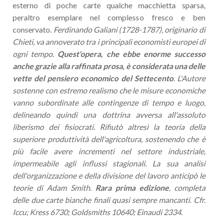
esterno di poche carte qualche macchietta sparsa,
peraltro esemplare nel complesso fresco e ben
conservato.
Ferdinando Galiani (1728-1787), originario di
Chieti, va annoverato tra i principali economisti europei di
ogni tempo.
Quest'opera, che ebbe enorme successo
anche grazie alla raffinata prosa, è considerata una delle
vette del pensiero economico del Settecento
. L'Autore
sostenne con estremo realismo che le misure economiche
vanno subordinate alle contingenze di tempo e luogo,
delineando quindi una dottrina avversa all'assoluto
liberismo dei fisiocrati. Rifiutò altresì la teoria della
superiore produttività dell'agricoltura, sostenendo che è
più facile avere incrementi nel settore industriale,
impermeabile agli influssi stagionali. La sua analisi
dell'organizzazione e della divisione del lavoro anticipò le
teorie di Adam Smith.
Rara
prima edizione
, completa
delle due carte bianche finali quasi sempre mancanti. Cfr.
Iccu; Kress 6730; Goldsmiths 10640; Einaudi 2334
.