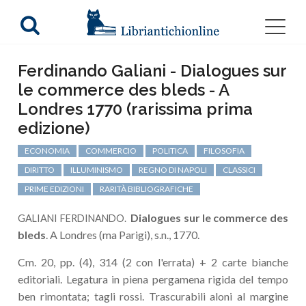
Ferdinando Galiani - Dialogues sur
le commerce des bleds - A
Londres 1770 (rarissima prima
edizione)
ECONOMIA
COMMERCIO
POLITICA
FILOSOFIA
DIRITTO
ILLUMINISMO
REGNO DI NAPOLI
CLASSICI
PRIME EDIZIONI
RARITÀ BIBLIOGRAFICHE
Dialogues sur le commerce des
GALIANI FERDINANDO.
bleds
. A Londres (ma Parigi), s.n., 1770.
Cm. 20, pp. (4), 314 (2 con l'errata) + 2 carte bianche
editoriali. Legatura in piena pergamena rigida del tempo
ben rimontata; tagli rossi. Trascurabili aloni al margine