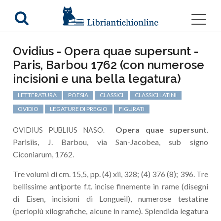
Ovidius - Opera quae supersunt -
Paris, Barbou 1762 (con numerose
incisioni e una bella legatura)
LETTERATURA
POESIA
CLASSICI
CLASSICI LATINI
OVIDIO
LEGATURE DI PREGIO
FIGURATI
Opera quae supersunt
.
OVIDIUS PUBLIUS NASO.
Parisiis, J. Barbou, via San-Jacobea, sub signo
Ciconiarum, 1762.
Tre volumi di cm. 15,5, pp. (4) xii, 328; (4) 376 (8); 396. Tre
bellissime antiporte f.t. incise finemente in rame (disegni
di Eisen, incisioni di Longueil), numerose testatine
(perlopiù xilografiche, alcune in rame). Splendida legatura