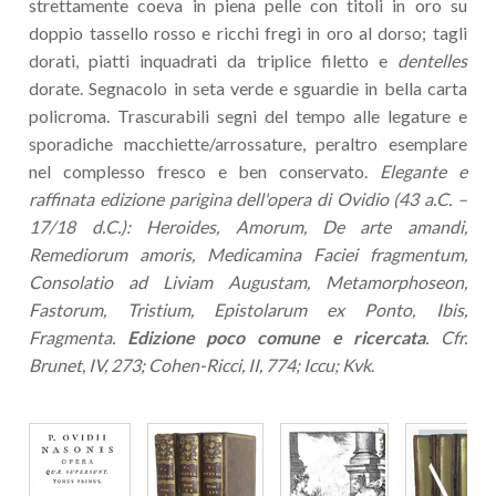
strettamente coeva in piena pelle con titoli in oro su
doppio tassello rosso e ricchi fregi in oro al dorso; tagli
dorati, piatti inquadrati da triplice filetto e
dentelles
dorate. Segnacolo in seta verde e sguardie in bella carta
policroma. Trascurabili segni del tempo alle legature e
sporadiche macchiette/arrossature, peraltro esemplare
nel complesso fresco e ben conservato.
Elegante e
raffinata edizione parigina dell'opera di Ovidio (43 a.C. –
17/18 d.C.): Heroides, Amorum, De arte amandi,
Remediorum amoris, Medicamina Faciei fragmentum,
Consolatio ad Liviam Augustam, Metamorphoseon,
Fastorum, Tristium, Epistolarum ex Ponto, Ibis,
Fragmenta.
Edizione poco comune e ricercata
. Cfr.
Brunet, IV, 273; Cohen-Ricci, II, 774; Iccu; Kvk
.