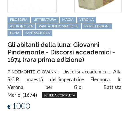
FILOSOFIA
LETTERATURA
MAGIA
VERONA
ASTRONOMIA
RARITÀ BIBLIOGRAFICHE
PRIME EDIZIONI
LUNA
FANTASCIENZA
Gli abitanti della luna: Giovanni
Pindemonte - Discorsi accademici -
1674 (rara prima edizione)
Discorsi accademici … Alla
PINDEMONTE GIOVANNI.
S.C.R. maestà dell'imperatrice Eleonora. In
Verona, per Gio. Battista
Merlo, (1674)
SCHEDA COMPLETA
1000
€