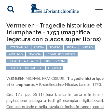
Vermeren - Tragedie historique et
triumphante - 1753 (magnifica
legatura con placca super libros)
LETTERATURA
POESIA
TEATRO
STORIA
IMPERO
ASBURGO
FRANCIA
LEGATURE DI PREGIO
LEGATURE ALLE ARMI
PRIME EDIZIONI
RARITÀ BIBLIOGRAFICHE
FIGURATI
Tragedie historique
VERMEREN MICHAEL FRANCISCUS.
et triumphante
. A Bruxelles, chez Nicolas Jacobs, 1753.
Cm. 17,5, pp. 55 (1) [una bianca in testa e in fine –
paginazione analoga a tutti gli esemplari digitalizzati].
Con una grande e bella tavola f.t incisa in rame ( con al