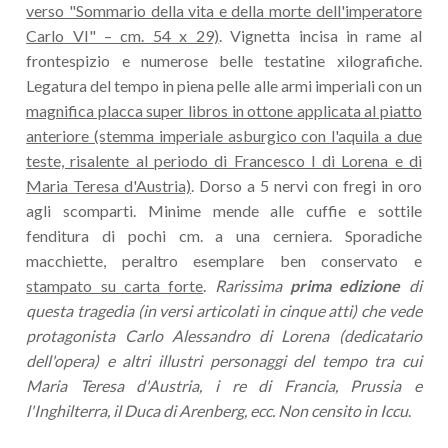
verso "Sommario della vita e della morte dell'imperatore
Carlo VI" – cm. 54 x 29)
. Vignetta incisa in rame al
frontespizio e numerose belle testatine xilografiche.
Legatura del tempo in piena pelle alle armi imperiali con un
magnifica placca super libros in ottone applicata al piatto
anteriore (stemma imperiale asburgico con l'aquila a due
teste, risalente al periodo di Francesco I di Lorena e di
Maria Teresa d'Austria)
. Dorso a 5 nervi con fregi in oro
agli scomparti. Minime mende alle cuffie e sottile
fenditura di pochi cm. a una cerniera. Sporadiche
macchiette, peraltro esemplare ben conservato e
stampato su carta forte
.
Rarissima
prima edizione
di
questa tragedia (in versi articolati in cinque atti) che vede
protagonista Carlo Alessandro di Lorena (dedicatario
dell'opera) e altri illustri personaggi del tempo tra cui
Maria Teresa d'Austria, i re di Francia, Prussia e
l'Inghilterra, il Duca di Arenberg, ecc. Non censito in Iccu
.