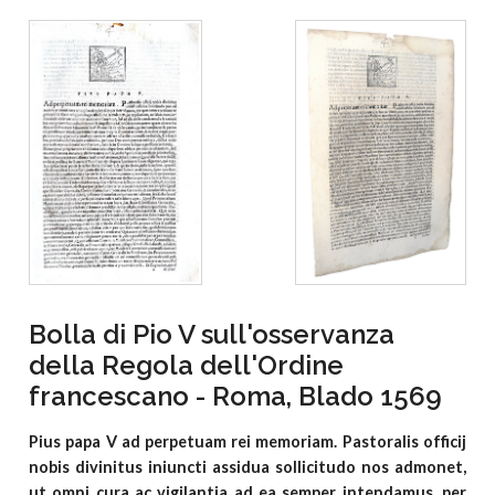
Bolla di Pio V sull'osservanza
della Regola dell'Ordine
francescano - Roma, Blado 1569
Pius papa V ad perpetuam rei memoriam. Pastoralis officij
nobis divinitus iniuncti assidua sollicitudo nos admonet,
ut omni cura ac vigilantia ad ea semper intendamus, per