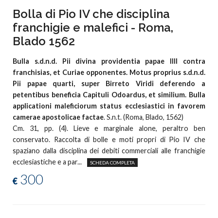
Bolla di Pio IV che disciplina
franchigie e malefici - Roma,
Blado 1562
Bulla s.d.n.d. Pii divina providentia papae IIII contra
franchisias, et Curiae opponentes. Motus proprius s.d.n.d.
Pii papae quarti, super Birreto Viridi deferendo a
petentibus beneficia Capituli Odoardus, et similium. Bulla
applicationi maleficiorum status ecclesiastici in favorem
camerae apostolicae factae
. S.n.t. (Roma, Blado, 1562)
Cm. 31, pp. (4). Lieve e marginale alone, peraltro ben
conservato. Raccolta di bolle e moti propri di Pio IV che
spaziano dalla disciplina dei debiti commerciali alle franchigie
ecclesiastiche e a par...
SCHEDA COMPLETA
300
€