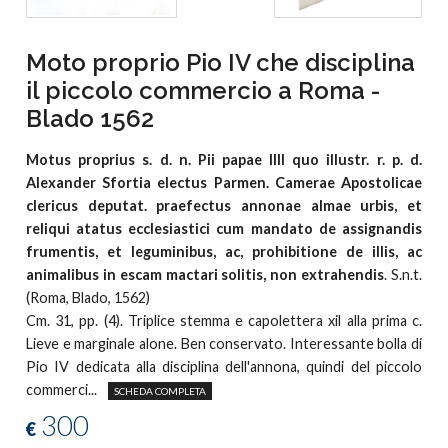
Moto proprio Pio IV che disciplina
il piccolo commercio a Roma -
Blado 1562
Motus proprius s. d. n. Pii papae IIII quo illustr. r. p. d.
Alexander Sfortia electus Parmen. Camerae Apostolicae
clericus deputat. praefectus annonae almae urbis, et
reliqui atatus ecclesiastici cum mandato de assignandis
frumentis, et leguminibus, ac, prohibitione de illis, ac
animalibus in escam mactari solitis, non extrahendis
. S.n.t.
(Roma, Blado, 1562)
Cm. 31, pp. (4). Triplice stemma e capolettera xil alla prima c.
Lieve e marginale alone. Ben conservato. Interessante bolla di
Pio IV dedicata alla disciplina dell'annona, quindi del piccolo
commerci...
SCHEDA COMPLETA
300
€