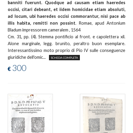
banniti fuerunt. Quodque ad causam etiam haeredes
occisi, citari debeant, et iidem homicidae etiam absoluti,
ad locum, ubi haeredes occisi commorantur, nisi pace ab
illis habita, remitti non possint
. Romae, apud Antonium
Bladum impressorem cameralem , 1564
Cm. 31, pp. (4). Stemma pontificio al front. e capolettera xil.
Alone marginale, legg. brunito, peraltro buon esemplare.
Interessantissimo moto proprio di Pio IV sulle conseguenze
giuridiche dell'omic...
SCHEDA COMPLETA
300
€