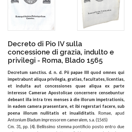
Decreto di Pio IV sulla
concessione di grazia, indulto e
privilegi - Roma, Blado 1565
Decretum sanctiss. d. n. d. Pii papae IIII quod omnes qui
impetrabunt aliqua privilegia, gratias, facultates, licentias,
et indulta aut concessiones quae aliqua ex parte
interesse Camerae Apostolicae concernere censebuntur
debeant illa intra tres menses à die illorum impetrationis,
in eadem camera praesentare, et ibi regerstari facere, sub
poena illorum nullitatis et inualiditatis
. Romae, apud
Antonium Bladum impressorem cameralem, s.a. (1565)
Cm. 31, pp. (4). Bellissimo stemma pontificio posto entro due