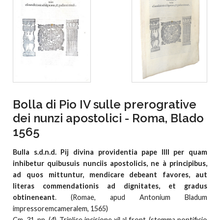
Bolla di Pio IV sulle prerogrative
dei nunzi apostolici - Roma, Blado
1565
Bulla s.d.n.d. Pij divina providentia pape IIII per quam
inhibetur quibusuis nunciis apostolicis, ne à principibus,
ad quos mittuntur, mendicare debeant favores, aut
literas commendationis ad dignitates, et gradus
obtineneant
. (Romae, apud Antonium Bladum
impressoremcameralem, 1565)
Cm. 31, pp. (4). Triplice incisione xil al front. (stemma pontificio