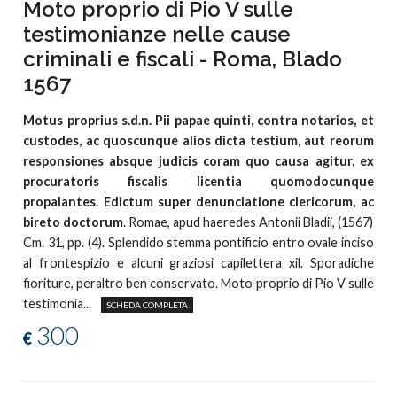
Moto proprio di Pio V sulle
testimonianze nelle cause
criminali e fiscali - Roma, Blado
1567
Motus proprius s.d.n. Pii papae quinti, contra notarios, et
custodes, ac quoscunque alios dicta testium, aut reorum
responsiones absque judicis coram quo causa agitur, ex
procuratoris fiscalis licentia quomodocunque
propalantes. Edictum super denunciatione clericorum, ac
bireto doctorum
. Romae, apud haeredes Antonii Bladii, (1567)
Cm. 31, pp. (4). Splendido stemma pontificio entro ovale inciso
al frontespizio e alcuni graziosi capilettera xil. Sporadiche
fioriture, peraltro ben conservato. Moto proprio di Pio V sulle
testimonia...
SCHEDA COMPLETA
300
€