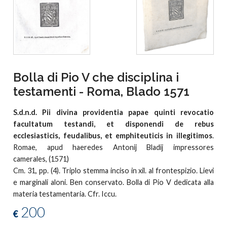
Bolla di Pio V che disciplina i
testamenti - Roma, Blado 1571
S.d.n.d. Pii divina providentia papae quinti revocatio
facultatum testandi, et disponendi de rebus
ecclesiasticis, feudalibus, et emphiteuticis in illegitimos
.
Romae, apud haeredes Antonij Bladij impressores
camerales, (1571)
Cm. 31, pp. (4). Triplo stemma inciso in xil. al frontespizio. Lievi
e marginali aloni. Ben conservato. Bolla di Pio V dedicata alla
materia testamentaria. Cfr. Iccu.
200
€