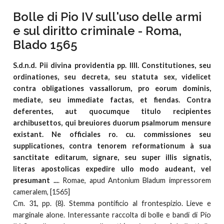
Bolle di Pio IV sull'uso delle armi
e sul diritto criminale - Roma,
Blado 1565
S.d.n.d. Pii divina providentia pp. IIII. Constitutiones, seu
ordinationes, seu decreta, seu statuta sex, videlicet
contra obligationes vassallorum, pro eorum dominis,
mediate, seu immediate factas, et fiendas. Contra
deferentes, aut quocumque titulo recipientes
archibusettos, qui breuiores duorum psalmorum mensure
existant. Ne officiales ro. cu. commissiones seu
supplicationes, contra tenorem reformationum à sua
sanctitate editarum, signare, seu super illis signatis,
literas apostolicas expedire ullo modo audeant, vel
presumant ...
. Romae, apud Antonium Bladum impressorem
cameralem, [1565]
Cm. 31, pp. (8). Stemma pontificio al frontespizio. Lieve e
marginale alone. Interessante raccolta di bolle e bandi di Pio