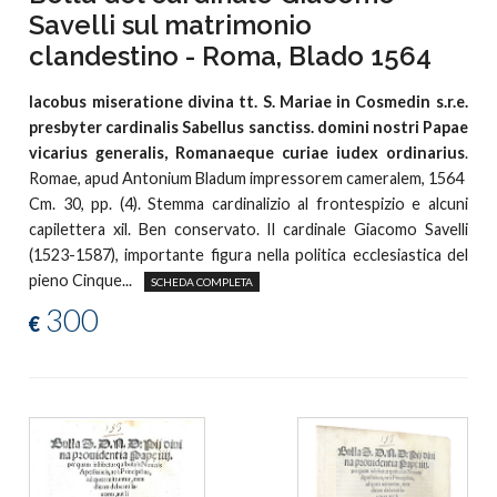
Savelli sul matrimonio
clandestino - Roma, Blado 1564
Iacobus miseratione divina tt. S. Mariae in Cosmedin s.r.e.
presbyter cardinalis Sabellus sanctiss. domini nostri Papae
vicarius generalis, Romanaeque curiae iudex ordinarius
.
Romae, apud Antonium Bladum impressorem cameralem, 1564
Cm. 30, pp. (4). Stemma cardinalizio al frontespizio e alcuni
capilettera xil. Ben conservato. Il cardinale Giacomo Savelli
(1523-1587), importante figura nella politica ecclesiastica del
pieno Cinque...
SCHEDA COMPLETA
300
€