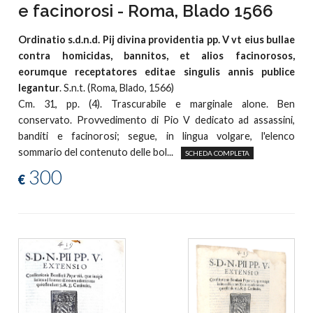
e facinorosi - Roma, Blado 1566
Ordinatio s.d.n.d. Pij divina providentia pp. V vt eius bullae
contra homicidas, bannitos, et alios facinorosos,
eorumque receptatores editae singulis annis publice
legantur
. S.n.t. (Roma, Blado, 1566)
Cm. 31, pp. (4). Trascurabile e marginale alone. Ben
conservato. Provvedimento di Pio V dedicato ad assassini,
banditi e facinorosi; segue, in lingua volgare, l'elenco
sommario del contenuto delle bol...
SCHEDA COMPLETA
300
€