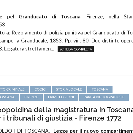
le pel Granducato di Toscana
. Firenze, nella Sta
53
ito a: Regolamento di polizia punitiva pel Granducato di T
Stamperia Granducale, 1853. Pp. viii, 80. Due distinte oper
3. Legatura strettamen...
SCHEDA COMPLETA
ITTO CRIMINALE
CODICI
STORIA LOCALE
TOSCANA
TOSCANA
FIRENZE
PRIME EDIZIONI
RARITÀ BIBLIOGRAFICHE
eopoldina della magistratura in Toscana
i tribunali di giustizia - Firenze 1772
OLDO I DI TOSCANA.
Legge per il nuovo compartimen