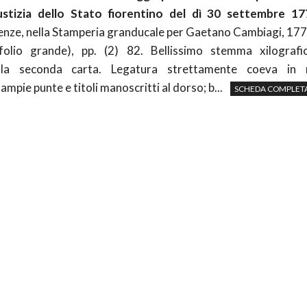
iustizia dello Stato fiorentino del dì 30 settembre 1
renze, nella Stamperia granducale per Gaetano Cambiagi, 17
olio grande), pp. (2) 82. Bellissimo stemma xilografi
lla seconda carta. Legatura strettamente coeva in
pie punte e titoli manoscritti al dorso; b...
SCHEDA COMPLET