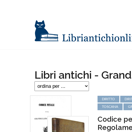
Libri antichi - Gra
DIRITTO
DIR
TOSCANA
G
Codice pe
Regolament