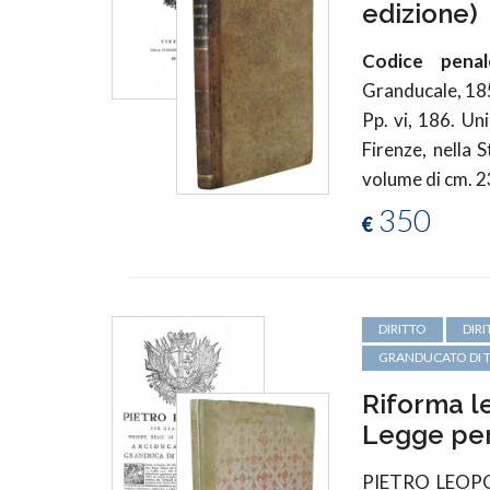
edizione)
Codice pena
Granducale, 18
Pp. vi, 186. Un
Firenze, nella 
volume di cm. 2
350
€
DIRITTO
DIR
GRANDUCATO DI 
Riforma l
Legge per 
PIETRO LEOP