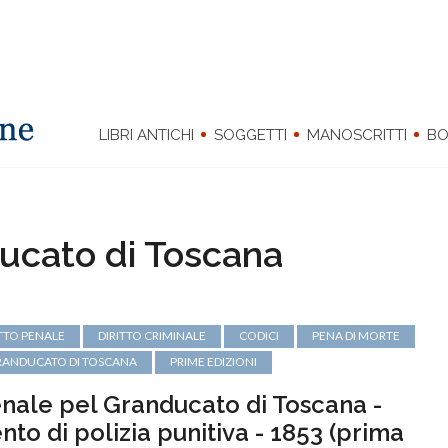
LIBRI ANTICHI
SOGGETTI
MANOSCRITTI
BO
nducato di Toscana
ITTO PENALE
DIRITTO CRIMINALE
CODICI
PENA DI MORTE
RANDUCATO DI TOSCANA
PRIME EDIZIONI
nale pel Granducato di Toscana -
o di polizia punitiva - 1853 (prima