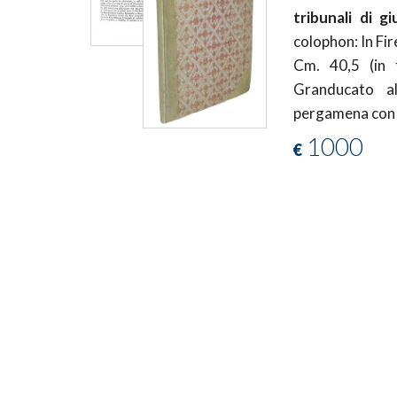
tribunali di g
colophon: In Fi
Cm. 40,5 (in f
Granducato a
pergamena con am
1000
€