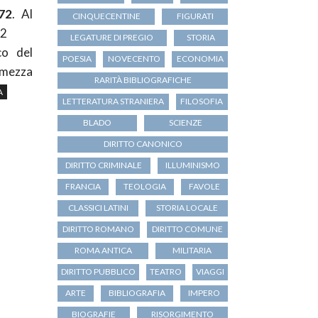
772
. Al
CINQUECENTINE
FIGURATI
72
LEGATURE DI PREGIO
STORIA
co del
POESIA
NOVECENTO
ECONOMIA
 mezza
RARITÀ BIBLIOGRAFICHE
A
LETTERATURA STRANIERA
FILOSOFIA
BLADO
SCIENZE
DIRITTO CANONICO
DIRITTO CRIMINALE
ILLUMINISMO
FRANCIA
TEOLOGIA
FAVOLE
CLASSICI LATINI
STORIA LOCALE
DIRITTO ROMANO
DIRITTO COMUNE
ROMA ANTICA
MILITARIA
DIRITTO PUBBLICO
TEATRO
VIAGGI
ARTE
BIBLIOGRAFIA
IMPERO
BIOGRAFIE
RISORGIMENTO