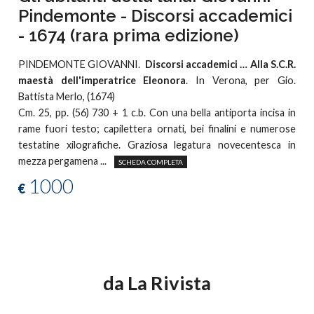
Pindemonte - Discorsi accademici
- 1674 (rara prima edizione)
PINDEMONTE GIOVANNI.
Discorsi accademici … Alla S.C.R.
maestà dell'imperatrice Eleonora
. In Verona, per Gio.
Battista Merlo, (1674)
Cm. 25, pp. (56) 730 + 1 c.b. Con una bella antiporta incisa in
rame fuori testo; capilettera ornati, bei finalini e numerose
testatine xilografiche. Graziosa legatura novecentesca in
mezza pergamena ...
SCHEDA COMPLETA
1000
€
da La Rivista