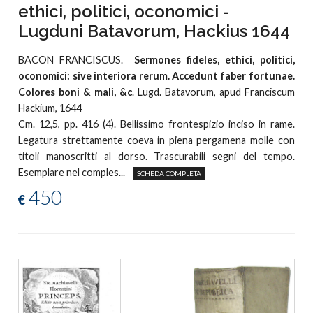
ethici, politici, oconomici -
Lugduni Batavorum, Hackius 1644
BACON FRANCISCUS.
Sermones fideles, ethici, politici,
oconomici: sive interiora rerum. Accedunt faber fortunae.
Colores boni & mali, &c
. Lugd. Batavorum, apud Franciscum
Hackium, 1644
Cm. 12,5, pp. 416 (4). Bellissimo frontespizio inciso in rame.
Legatura strettamente coeva in piena pergamena molle con
titoli manoscritti al dorso. Trascurabili segni del tempo.
Esemplare nel comples...
SCHEDA COMPLETA
450
€