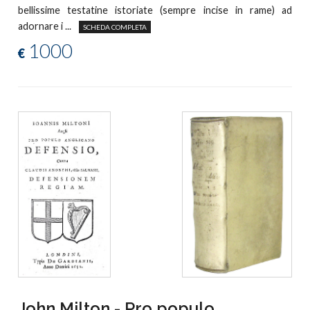
bellissime testatine istoriate (sempre incise in rame) ad
adornare i ...
SCHEDA COMPLETA
1000
€
John Milton - Pro populo