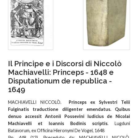
Il Principe e i Discorsi di Niccolò
Machiavelli: Princeps - 1648 e
Disputationum de republica -
1649
MACHIAVELLI NICCOLÒ.
Princeps ex Sylvestri Telii
Fulginatis traductione diligenter emendatus. Quibus
denuo accessit Antonii Possevini Iudicius de Nicolai
Machiavelli et Ioannis Bodinis scriptis
. Lugduni
Batavorum, ex Officina Hieronymi De Vogel, 1648
Pp. 448 (12). Preceduto da: MACHIAVELLI NICOLÒ.