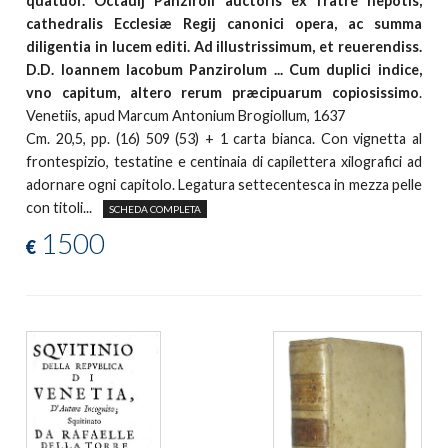
quatuor. Octauij Panziroli auctoris ex fratre nepotis,
cathedralis Ecclesiæ Regij canonici opera, ac summa
diligentia in lucem editi. Ad illustrissimum, et reuerendiss.
D.D. Ioannem Iacobum Panzirolum ... Cum duplici indice,
vno capitum, altero rerum præcipuarum copiosissimo
.
Venetiis, apud Marcum Antonium Brogiollum, 1637
Cm. 20,5, pp. (16) 509 (53) + 1 carta bianca. Con vignetta al
frontespizio, testatine e centinaia di capilettera xilografici ad
adornare ogni capitolo. Legatura settecentesca in mezza pelle
con titoli...
SCHEDA COMPLETA
1500
€